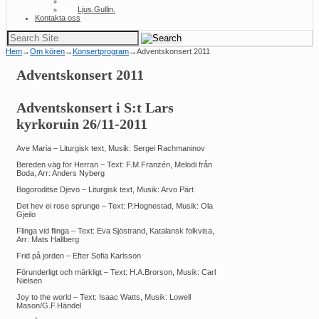
Volund
Ljus.Gullin.
Kontakta oss
Sök
efter:
Hem
→
Om kören
→
Konsertprogram
→
Adventskonsert 2011
Adventskonsert 2011
Adventskonsert i S:t Lars
kyrkoruin 26/11-2011
Ave Maria – Liturgisk text, Musik: Sergei Rachmaninov
Bereden väg för Herran – Text: F.M.Franzén, Melodi från
Boda, Arr: Anders Nyberg
Bogoroditse Djevo – Liturgisk text, Musik: Arvo Pärt
Det hev ei rose sprunge – Text: P.Hognestad, Musik: Ola
Gjeilo
Flinga vid flinga – Text: Eva Sjöstrand, Katalansk folkvisa,
Arr: Mats Hallberg
Frid på jorden – Efter Sofia Karlsson
Förunderligt och märkligt – Text: H.A.Brorson, Musik: Carl
Nielsen
Joy to the world – Text: Isaac Watts, Musik: Lowell
Mason/G.F.Händel