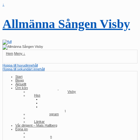
↓
Allmänna Sången Visby
Hem
Meny ↓
Hoppa till huvudinnehåll
Hoppa till sekundärt innehåll
Start
Blogg
Aktuellt
Om kören
Om Allmänna Sången Visby
Historia/konserter
2010-talet
2000-talet
1990-talet
Tidig historia
Konsertprogram
Press
Länkar
Vår dirigent – Mats Hallberg
Egna produktioner
Samma ull
Utlottningen