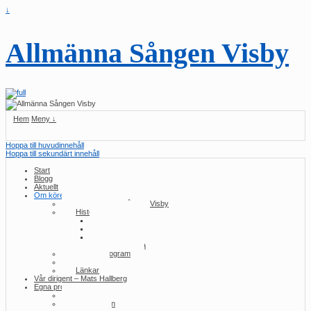
↓
Allmänna Sången Visby
Hem
Meny ↓
Hoppa till huvudinnehåll
Hoppa till sekundärt innehåll
Start
Blogg
Aktuellt
Om kören
Om Allmänna Sången Visby
Historia/konserter
2010-talet
2000-talet
1990-talet
Tidig historia
Konsertprogram
Press
Länkar
Vår dirigent – Mats Hallberg
Egna produktioner
Samma ull
Utlottningen