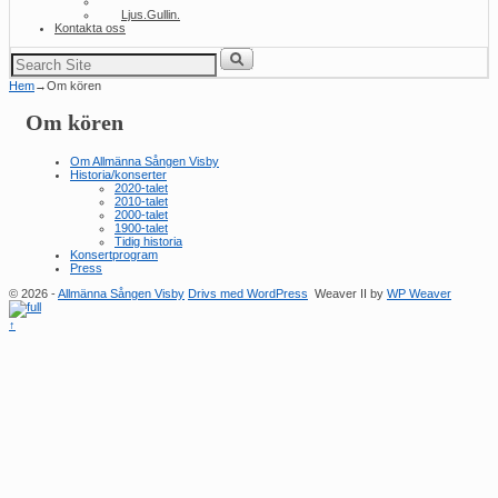
Volund
Ljus.Gullin.
Kontakta oss
Sök
efter:
Hem
→
Om kören
Om kören
Om Allmänna Sången Visby
Historia/konserter
2020-talet
2010-talet
2000-talet
1900-talet
Tidig historia
Konsertprogram
Press
© 2026 -
Allmänna Sången Visby
Drivs med WordPress
Weaver II by
WP Weaver
↑