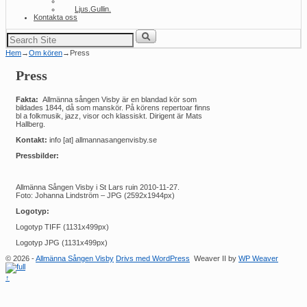
Volund
Ljus.Gullin.
Kontakta oss
Sök
efter:
Hem
→
Om kören
→
Press
Press
Fakta:
Allmänna sången Visby är en blandad kör som
bildades 1844, då som manskör. På körens repertoar finns
bl a folkmusik, jazz, visor och klassiskt. Dirigent är Mats
Hallberg.
Kontakt:
info [at] allmannasangenvisby.se
Pressbilder:
Allmänna Sången Visby i St Lars ruin 2010-11-27.
Foto: Johanna Lindström – JPG (2592x1944px)
Logotyp:
Logotyp TIFF (1131x499px)
Logotyp JPG (1131x499px)
© 2026 -
Allmänna Sången Visby
Drivs med WordPress
Weaver II by
WP Weaver
↑