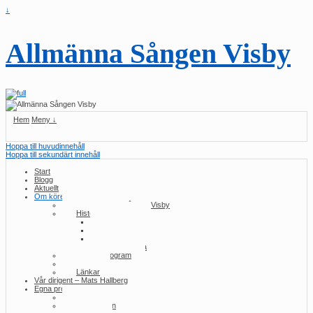
↓
Allmänna Sången Visby
Hem
Meny ↓
Hoppa till huvudinnehåll
Hoppa till sekundärt innehåll
Start
Blogg
Aktuellt
Om kören
Om Allmänna Sången Visby
Historia/konserter
2010-talet
2000-talet
1990-talet
Tidig historia
Konsertprogram
Press
Länkar
Vår dirigent – Mats Hallberg
Egna produktioner
Samma ull
Utlottningen