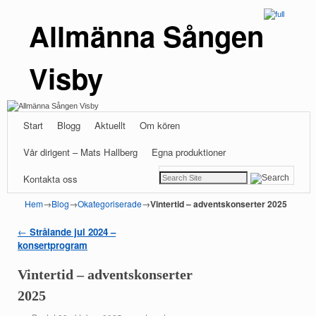
Allmänna Sången
Visby
Hoppa till huvudinnehåll
Hoppa till sekundärt innehåll
Start
Blogg
Aktuellt
Om kören
Vår dirigent – Mats Hallberg
Egna produktioner
Kontakta oss
Hem
→
Blog
→
Okategoriserade
→
Vintertid – adventskonserter 2025
←
Strålande jul 2024 –
Inläggsnavigering
konsertprogram
Vintertid – adventskonserter
2025