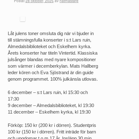
Postat
28 oktober, 2025
av
natmastare
Låt julens toner omsluta dig när vi bjuder in
till stämningsfulla konserter i s:t Lars ruin,
Almedalsbiblioteket och Eskelhem kyrka.
Årets konserter har titeln Vintertid. Klassiska
julsånger blandas med nyare kompositioner
som värmer i decemberkylan. Mats Hallberg
leder kören och Eva Sjöstrand är din guide
genom programmet. 100% julkänsla utlovas.
6 december – s:t Lars ruin, kl 15:30 och
17:30
9 december – Almedalsbiblioteket, kl 19:30
11 december – Eskelhem kyrka, kl 19:30
Förköp: 150 kr (200 kr i dörren). Studentpris
100 kr (150 kr i dörren). Fritt inträde för barn
och ungdomar t o m 17 år. Insläpp 30 min