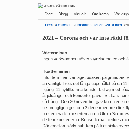
Hoppa till huvudinnehåll
Hoppa till sekundärt innehåll
Start
Blogg
Aktuellt
Om kören
Vår diri
Hem
→
Om kören
→
Historia/konserter
→
2010-talet
→
20
2021 – Corona och var inte rädd f
Vårterminen
Ingen verksamhet utöver styrelsemöten och å
Höstterminen
Inför terminen var läget osäkert på grund av 
än vanligt. Trots det långa uppehållet på ca 
i gång. 11 nytillkomna korister bidrag med båd
åt julsånger och konserter gavs i S:t Lars ruin 
så trångt. Den 30 november gav kören en kons
ursprungligen ges den 2 december men fick flyt
presenterade konserterna och Ulrika Sommesta
de fem konserterna. Konserterna inleddes m
Där emellan bjöds publiken på klassiska svens