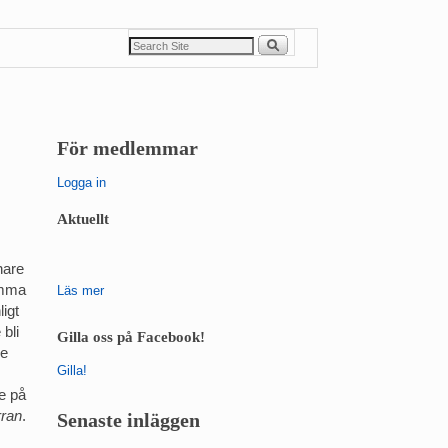
För medlemmar
Logga in
Aktuellt
nare
omma
Läs mer
igt
 bli
Gilla oss på Facebook!
le
Gilla!
e på
rran
.
Senaste inläggen