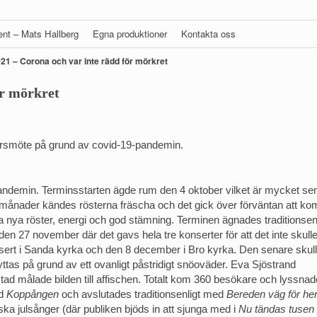
gent – Mats Hallberg
Egna produktioner
Kontakta oss
21 – Corona och var inte rädd för mörkret
ör mörkret
rsmöte på grund av covid-19-pandemin.
pandemin. Terminsstarten ägde rum den 4 oktober vilket är mycket se
11 månader kändes rösterna fräscha och det gick över förväntan att k
a nya röster, energi och god stämning. Terminen ägnades traditionsenl
den 27 november där det gavs hela tre konserter för att det inte skulle
ert i Sanda kyrka och den 8 december i Bro kyrka. Den senare skul
tas på grund av ett ovanligt påstridigt snöoväder. Eva Sjöstrand
d målade bilden till affischen. Totalt kom 360 besökare och lyssnad
ed
Koppången
och avslutades traditionsenligt med
Bereden väg för he
ka julsånger (där publiken bjöds in att sjunga med i
Nu tändas tusen