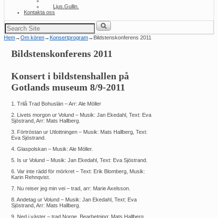
Volund
Ljus.Gullin.
Kontakta oss
Sök
efter:
Hem
→
Om kören
→
Konsertprogram
→
Bildstenskonferens 2011
Bildstenskonferens 2011
Konsert i bildstenshallen på
Gotlands museum 8/9-2011
1. Trilå Trad Bohuslän – Arr: Ale Möller
2. Livets morgon ur Volund – Musik: Jan Ekedahl, Text: Eva
Sjöstrand, Arr: Mats Hallberg.
3. Förtröstan ur Utlottningen – Musik: Mats Hallberg, Text:
Eva Sjöstrand.
4. Glaspolskan – Musik: Ale Möller.
5. Is ur Volund – Musik: Jan Ekedahl, Text: Eva Sjöstrand.
6. Var inte rädd för mörkret – Text: Erik Blomberg, Musik:
Karin Rehnqvist.
7. Nu reiser jeg min vei – trad, arr: Marie Axelsson.
8. Andetag ur Volund – Musik: Jan Ekedahl, Text: Eva
Sjöstrand, Arr: Mats Hallberg.
9. Ned i väster – trad Norge, Bearbetning: Mats Hallberg