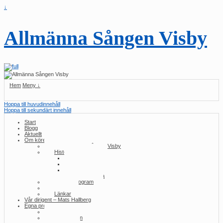
↓
Allmänna Sången Visby
Hem
Meny ↓
Hoppa till huvudinnehåll
Hoppa till sekundärt innehåll
Start
Blogg
Aktuellt
Om kören
Om Allmänna Sången Visby
Historia/konserter
2010-talet
2000-talet
1990-talet
Tidig historia
Konsertprogram
Press
Länkar
Vår dirigent – Mats Hallberg
Egna produktioner
Samma ull
Utlottningen