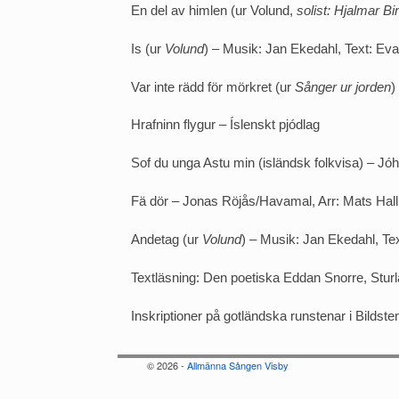
En del av himlen (ur Volund,
solist: Hjalmar B
Is (ur
Volund
) – Musik: Jan Ekedahl, Text: Eva
Var inte rädd för mörkret (ur
Sånger ur jorden
)
Hrafninn flygur – Íslenskt pjódlag
Sof du unga Astu min (isländsk folkvisa) – Jó
Fä dör – Jonas Röjås/Havamal, Arr: Mats Hal
Andetag (ur
Volund
) – Musik: Jan Ekedahl, Tex
Textläsning: Den poetiska Eddan Snorre, Stu
Inskriptioner på gotländska runstenar i Bildste
© 2026 -
Allmänna Sången Visby