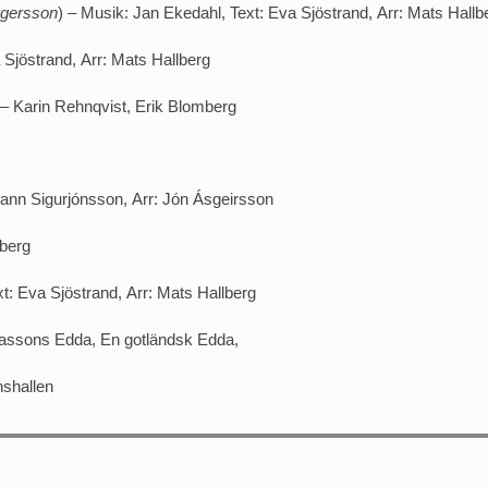
irgersson
) – Musik: Jan Ekedahl, Text: Eva Sjöstrand, Arr: Mats Hallb
 Sjöstrand, Arr: Mats Hallberg
 – Karin Rehnqvist, Erik Blomberg
hann Sigurjónsson, Arr: Jón Ásgeirsson
lberg
t: Eva Sjöstrand, Arr: Mats Hallberg
rlassons Edda, En gotländsk Edda,
nshallen