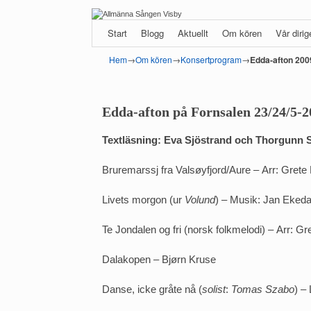
Hoppa till huvudinnehåll
Hoppa till sekundärt innehåll
Start
Blogg
Aktuellt
Om kören
Vår diri
Hem
→
Om kören
→
Konsertprogram
→
Edda-afton 200
Edda-afton på Fornsalen 23/24/5-2
Textläsning: Eva Sjöstrand och Thorgunn 
Bruremarssj fra Valsøyfjord/Aure – Arr: Gre
Livets morgon (ur
Volund
) – Musik: Jan Ekedah
Te Jondalen og fri (norsk folkmelodi) – Arr: 
Dalakopen – Bjørn Kruse
Danse, icke gråte nå (
solist
:
Tomas Szabo
) –