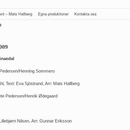
gent – Mats Hallberg
Egna produktioner
Kontakta oss
9
009
Snaedal
te Pedersen/Henning Sommero
l, Text: Eva Sjöstrand, Arr: Mats Hallberg
Grete Pedersen/Henrik Ødegaard
 Lillebjørn Nilsen, Arr: Gunnar Eriksson