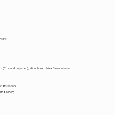
Nyberg
m (En stund på jorden), idé och arr: Ulrika Emanuelsson
ine Bernander
ats Hallberg