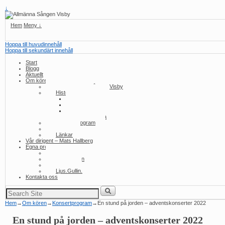
↓
Hem
Meny ↓
Hoppa till huvudinnehåll
Hoppa till sekundärt innehåll
Start
Blogg
Aktuellt
Om kören
Om Allmänna Sången Visby
Historia/konserter
2010-talet
2000-talet
1990-talet
Tidig historia
Konsertprogram
Press
Länkar
Vår dirigent – Mats Hallberg
Egna produktioner
Samma ull
Utlottningen
Volund
Ljus.Gullin.
Kontakta oss
Sök
efter:
Hem
→
Om kören
→
Konsertprogram
→
En stund på jorden – adventskonserter 2022
En stund på jorden – adventskonserter 2022