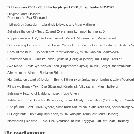
S:t Lars ruin 26/11 (x2), Halla bygdegård 29/11, Fröjel kyrka 1/12-2022.
Dirigent: Mats Hallberg
Presentatör: Eva Sjöstrand
I körsbärsträdgården – Ukrainsk folkvisa, arr: Mats Hallberg
Jul jul strålande jul – Text: Edvard Evers, musik: Hugo Hammarström
Koppången – text: Py Bäckman, musik: Pererik Moraeus, arr: Robert Sund
Bereden väg för herran – text: Franz Michael Franzén, melodi från Boda, arr: Anders 
Carol of the bells – Text och arr: Peter Wilhousky, musik: Mykola Leontovych
Eatnemen Vuelie – Musik: Frode Fjellheim (Härlig är jorden), arr: Emily Crocker
Ave Maria – Text: Kyrkoslavisk bön (Bogoroditse djevo), musik: Sergei Rachmaninoff
A hymn to the Virgin – Benjamin Britten
Nu tändas en stund på jorden – Emmy Köhler (Nu tändas tusen juleljus), Laleh Pourkari
Flinga vid flinga – Text: Eva Sjöstrand, Katalansk folkvisa, arr: Mats Hallberg
Julsång – Text: Knut Nyblom, musik: Hugo Alfvén
Julklockor – Text: Caroline Bernander, musik: Mihály Szentmihály (1700-tal), arr: Carol
Frid på jord – text: Olivia Byberg, Sofia Karlsson, musik: Sofia Karlsson, bearbetning: M
O Helga natt – Text: Augustin Kock, musik: Adolphe Adam, arr: Mats Hallberg
Nordnorsk julesalme – Text: Eva Sjöstrand, musik: Tryggve Hoff, arr: Mats Hallberg
För medlemmar