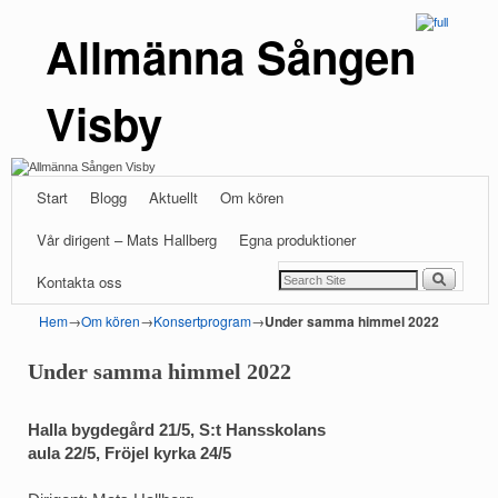
Allmänna Sången
Visby
Hoppa till huvudinnehåll
Hoppa till sekundärt innehåll
Start
Blogg
Aktuellt
Om kören
Vår dirigent – Mats Hallberg
Egna produktioner
Kontakta oss
Hem
→
Om kören
→
Konsertprogram
→
Under samma himmel 2022
Under samma himmel 2022
Halla bygdegård 21/5, S:t Hansskolans
aula 22/5, Fröjel kyrka 24/5