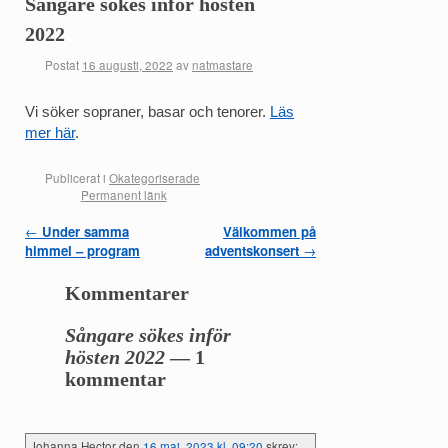
Sångare sökes inför hösten
2022
Postat
16 augusti, 2022
av
natmastare
Vi söker sopraner, basar och tenorer.
Läs
mer här
.
Publicerat i
Okategoriserade
Permanent länk
←
Under samma
Välkommen på
Inläggsnavigering
himmel – program
adventskonsert
→
Kommentarer
Sångare sökes inför
hösten 2022
— 1
kommentar
Johanna Hector
den
16 maj, 2023 kl. 09:20
skrev: