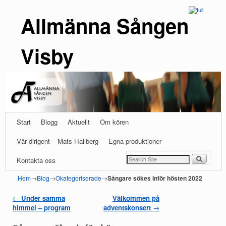
Allmänna Sången
Visby
Hoppa till huvudinnehåll
Hoppa till sekundärt innehåll
Start
Blogg
Aktuellt
Om kören
Vår dirigent – Mats Hallberg
Egna produktioner
Kontakta oss
Hem
→
Blog
→
Okategoriserade
→
Sångare sökes inför hösten 2022
←
Under samma
Välkommen på
Inläggsnavigering
himmel – program
adventskonsert
→