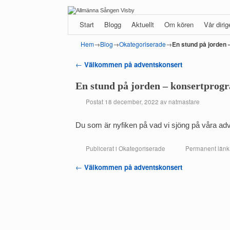
Hoppa till huvudinnehåll
Hoppa till sekundärt innehåll
Start
Blogg
Aktuellt
Om kören
Vår diri
Hem
→
Blog
→
Okategoriserade
→
En stund på jorden
←
Välkommen på adventskonsert
Inläggsnavigering
En stund på jorden – konsertprog
Postat
18 december, 2022
av
natmastare
Du som är nyfiken på vad vi sjöng på våra a
Publicerat i
Okategoriserade
Permanent länk
←
Välkommen på adventskonsert
Inläggsnavigering