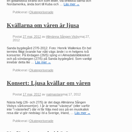
en gotländska strand och som leder, via brittiska öarna och
Nordamerika, ända bort till Kuba och …
Läs mer
→
Publicerat i
Okategoriserade
Kvällarna om våren är ljusa
Postat
27 maj, 2012
av
Allmänna Sången Visby
maj 27,
2012
Sanda bygdegård 27/5-2012. Foto: Henrik Wallenius En hel
termins flitigt övande har nått vägs ände i o m helgens två
konserter. På lördagen (26/5) sjöng vi i Almedalsbiblioteket
och på söndangen (27/5) på Sanda bygdegård. Som vanligt
innebär detta lite …
Läs mer
→
Publicerat i
Okategoriserade
Konsert: Ljusa kvällar om våren
Postat
17 maj, 2012
av
natmastare
maj 17, 2012
Nästa helg (26- och 27/5) är det dags Allmänna Sången
Visbys vårkonsert(er). I år är temat ”västerut” (eller varför
inte ”i västerled”) där ni får följa med oss på en musikalisk
resa där vi gör nedslag i bl a Sverige, Irland, …
Läs mer
→
Publicerat i
Okategoriserade