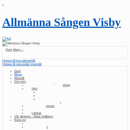
↓
Allmänna Sången Visby
Hem
Meny ↓
Hoppa till huvudinnehåll
Hoppa till sekundärt innehåll
Start
Blogg
Aktuellt
Om kören
Om Allmänna Sången Visby
Historia/konserter
2010-talet
2000-talet
1990-talet
Tidig historia
Konsertprogram
Press
Länkar
Vår dirigent – Mats Hallberg
Egna produktioner
Samma ull
Utlottningen