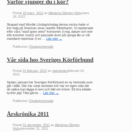
Varför sjunger du i kör?
Postat
18 mars, 2012
av
Allmänna Sången Visby
mars
18, 2012
Skapad med Wordle Lördag/söndag denna vecka hade vi
kör-helg på Snäckan strax utanför Klintehamn. Vi repeterade
inför våra ”wasf goes west”-konserter (i maj, datum och mer
info kommer snart) och passade även på sjunga lite ur vår
standard-repertoar (t ex …
Läs mer
→
Publicerat i
Okategoriserade
Vår sida hos Sveriges Körförbund
Postat
22 februari, 2012
av
natmastare
februari 24,
2012
Sedan i januari har Sveriges Körförbund en ny hemsida som
går i blått. Där har varje ansluten kör har en egen sida där
de själva kan lägga in text och bild om kören. Ett bra initiativ
tycker jag! Titta gärna …
Läs mer
→
Publicerat i
Okategoriserade
Årskrönika 2011
Postat
31 december, 2011
av
Allmänna Sången
Visby
december 31, 2011