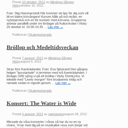
Postat
10 oktober, 2012
av
Allmänna Sången
Visby
oktober 10, 2012
Foto: Stig Hammarstedt Här kommer ett tips för dig som vill
bli en bättre körsångare! Kursen hålls på två nivåer, en
nybörjarnivå och en för korister med körvana. Grupperna
arbetar parallellt under tre lördagar på Kulturskolan i Visby:
20 oktober kl. 10.00-14.30 …
Läs mer
→
Publicerat i
Okategoriserade
Bröllop och Medeltidsveckan
Postat
7 augusti, 2012
av
Allmänna Sången
Visby
augusti 9, 2012
Strax före framträdandet. Foto: Eva Sjöstrand Den gångna
helgen ”tjuvstartade” vi terminen med två framträdanden. I
lördags (4/8) sjöng vi på ett bröllop i Visby Domkyrka. Vi
inledde med ”Livets morgon” före brudparets intåg och
ramade sedan in vigseln genom …
Läs mer
→
Publicerat i
Okategoriserade
Konsert: The Water is Wide
Postat
4 augusti, 2012
av
natmastare
augusti 28, 2012
Missade du våra konserter i våras så har du nu en ny
chans. Vi tar med dig på en musikalisk resa som börjar vid