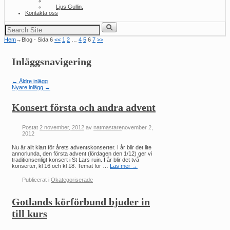
Volund
Ljus.Gullin.
Kontakta oss
Sök
efter:
Hem
→
Blog
- Sida 6
<<
1
2
…
4
5
6
7
>>
Inläggsnavigering
←
Äldre inlägg
Nyare inlägg
→
Konsert första och andra advent
Postat
2 november, 2012
av
natmastare
november 2,
2012
Nu är allt klart för årets adventskonserter. I år blir det lite
annorlunda, den första advent (lördagen den 1/12) ger vi
traditionsenligt konsert i St Lars ruin. I år blir det två
konserter, kl 16 och kl 18. Temat för …
Läs mer
→
Publicerat i
Okategoriserade
Gotlands körförbund bjuder in
till kurs